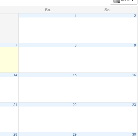
Sa.
So.
1
2
7
8
9
14
15
16
21
22
23
28
29
30