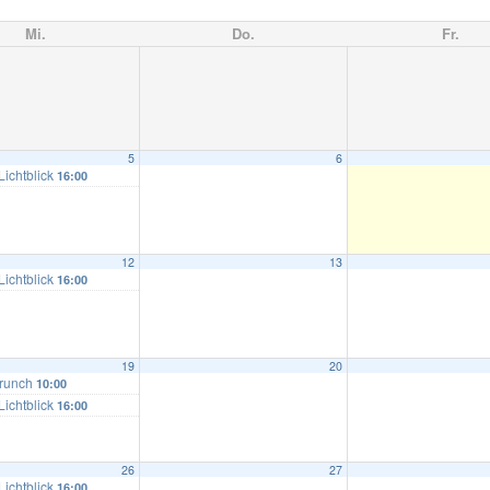
Mi.
Do.
Fr.
5
6
Lichtblick
16:00
12
13
Lichtblick
16:00
19
20
brunch
10:00
Lichtblick
16:00
26
27
Lichtblick
16:00