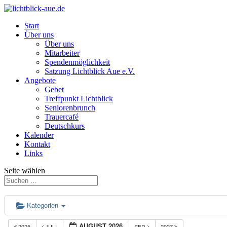
Start
Über uns
Über uns
Mitarbeiter
Spendenmöglichkeit
Satzung Lichtblick Aue e.V.
Angebote
Gebet
Treffpunkt Lichtblick
Seniorenbrunch
Trauercafé
Deutschkurs
Kalender
Kontakt
Links
Seite wählen
Kategorien
AUGUST 2026
2025
JULI
SEP.
2027